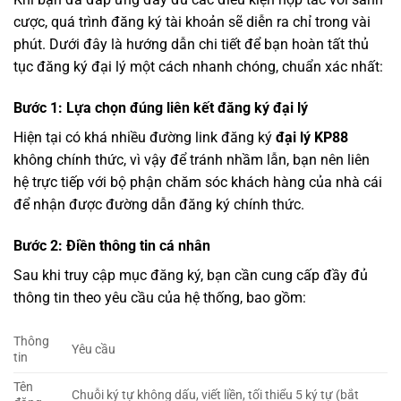
cược, quá trình đăng ký tài khoản sẽ diễn ra chỉ trong vài
phút. Dưới đây là hướng dẫn chi tiết để bạn hoàn tất thủ
tục đăng ký đại lý một cách nhanh chóng, chuẩn xác nhất:
Bước 1: Lựa chọn đúng liên kết đăng ký đại lý
Hiện tại có khá nhiều đường link đăng ký
đại lý KP88
không chính thức, vì vậy để tránh nhầm lẫn, bạn nên liên
hệ trực tiếp với bộ phận chăm sóc khách hàng của nhà cái
để nhận được đường dẫn đăng ký chính thức.
Bước 2: Điền thông tin cá nhân
Sau khi truy cập mục đăng ký, bạn cần cung cấp đầy đủ
thông tin theo yêu cầu của hệ thống, bao gồm:
Thông
Yêu cầu
tin
Tên
Chuỗi ký tự không dấu, viết liền, tối thiểu 5 ký tự (bắt