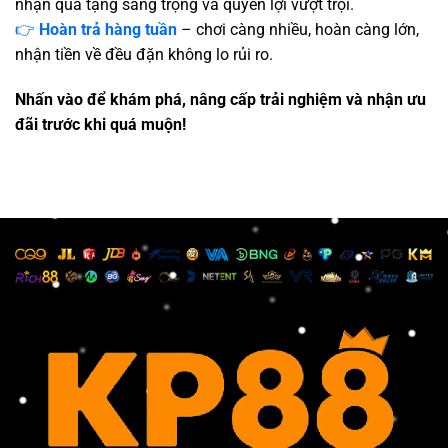
nhận quà tặng sang trọng và quyền lợi vượt trội.
👉
Hoàn trả hàng tuần
– chơi càng nhiều, hoàn càng lớn,
nhận tiền về đều đặn không lo rủi ro.
Nhấn vào để khám phá, nâng cấp trải nghiệm và nhận ưu
đãi trước khi quá muộn!