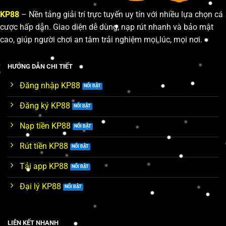
KP88
– Nền tảng giải trí trực tuyến uy tín với nhiều lựa chọn cá
cược hấp dẫn. Giao diện dễ dùng, nạp rút nhanh và bảo mật
cao, giúp người chơi an tâm trải nghiệm mọi lúc, mọi nơi.
HƯỚNG DẪN CHI TIẾT
Đăng nhập KP88
Đăng ký KP88
Nạp tiền KP88
Rút tiền KP88
Tải app KP88
Đại lý KP88
LIÊN KẾT NHANH