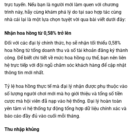
trực tuyến. Nếu bạn là người mới làm quen với chương
trình này, hãy cùng khám phá lý do tại sao hợp tác cùng
nhà cái lại là một lựa chọn tuyệt vời qua bài viết dưới đây:
Nhận hoa hồng từ 0,58% trở lên
Đối với các đại lý chính thức, họ sẽ nhận tối thiểu 0,58%
hoa hồng từ tổng doanh thu và số tài khoản đăng ký thành
công. Để biết chi tiết về mức hoa hồng cụ thể, bạn nên liên
hệ trực tiếp với đội ngũ chăm sóc khách hàng để cập nhật
thông tin mới nhất.
Tỷ lệ hoa hồng thực tế mà đại lý nhận được phụ thuộc vào
số lượng người chơi mới mà họ giới thiệu và tổng số tiền
cược mà hội viên đã nạp vào hệ thống. Đại lý hoàn toàn
yên tâm vì hệ thống tự động tổng hợp dữ liệu chính xác và
báo cáo đầy đủ vào cuối mỗi tháng.
Thu nhập khủng