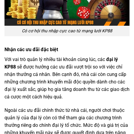
Có cơ hội thu nhập cực cao từ mạng lưới KP88
Nhận các ưu đãi đặc biệt
Với vai trò quản lý nhiều tài khoản cùng lúc, các
đại lý
KP88
sẽ được hưởng các ưu đãi vượt trội so với việc chỉ
nhận thưởng cá nhân. Bên cạnh đó, nhà cái còn cung cấp
những chương trình khuyến mãi độc quyền dành cho các
đại lý xuất sắc, giúp họ gia tăng doanh thu từ các giao dịch
cá cược một cách hiệu quả.
Ngoài các ưu đãi chính thức từ nhà cái, người chơi thuộc
quản lý của đại lý còn có thể tham gia các chương trình
thưởng riêng do chính đại lý tổ chức. Mức độ và giá trị của
những khuyến mãi này sẽ được quyết định dựa trên năng