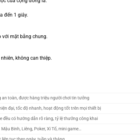
uộc của cộng đồng là:
a đến 1 giây.
 với mặt bằng chung.
nhiên, không can thiệp.
 an toàn, được hàng triệu người chơi tin tưởng
hiện đại, tốc độ nhanh, hoạt động tốt trên mọi thiết bị
 đều có hướng dẫn rõ ràng, tỷ lệ thưởng công khai
, Mậu Binh, Liêng, Poker, Xì Tố, mini game…
 liên tục theo ngày, tuần và tháng