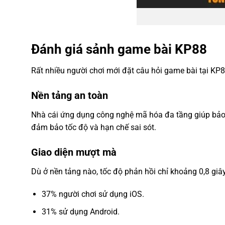
Đánh giá sảnh game bài KP88
Rất nhiều người chơi mới đặt câu hỏi game bài tại KP8
Nền tảng an toàn
Nhà cái ứng dụng công nghệ mã hóa đa tầng giúp bảo 
đảm bảo tốc độ và hạn chế sai sót.
Giao diện mượt mà
Dù ở nền tảng nào, tốc độ phản hồi chỉ khoảng 0,8 giâ
37% người chơi sử dụng iOS.
31% sử dụng Android.