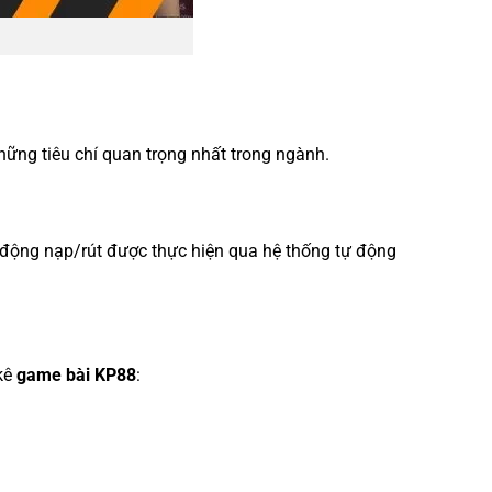
hững tiêu chí quan trọng nhất trong ngành.
 động nạp/rút được thực hiện qua hệ thống tự động
 kê
game bài KP88
: