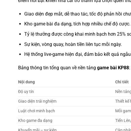
Điểm nổi bật khiến nhà cái trở thành lựa chọn quen th
Giao diện đẹp mắt, dễ thao tác, tốc độ phản hồi chư
Kho game bài đa dạng, tích hợp nhiều chế độ cược.
Tỷ lệ thưởng được công khai minh bạch hơn 25% so
Sự kiện, vòng quay, hoàn tiền liên tục mỗi ngày.
Hệ thống live-game hiện đại, đảm bảo kết quả ngẫu 
Bảng thông tin tổng quan về nền tảng
game bài KP88
:
Nội dung
Chi tiết
Độ uy tín
Nền tảng
Giao diện trải nghiệm
Thiết kế 
Luật chơi minh bạch
Mỗi game
Kho game đa dạng
Tiến Lên
Khuyến mãi – sự kiện
Cập nhật