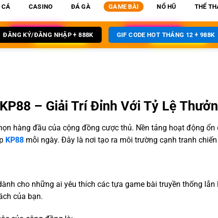
 CÁ
CASINO
ĐÁ GÀ
GAME BÀI
NỔ HŨ
THỂ TH
ĐĂNG KÝ/ĐĂNG NHẬP + 888K
GIF CODE HOT THÁNG 12 + 988K
KP88 – Giải Trí Đỉnh Với Tỷ Lệ Thưở
họn hàng đầu của cộng đồng cược thủ. Nền tảng hoạt động ổn đ
ập
KP88
mỗi ngày. Đây là nơi tạo ra môi trường cạnh tranh chiến 
ành cho những ai yêu thích các tựa game bài truyền thống lẫn h
ách của bạn.