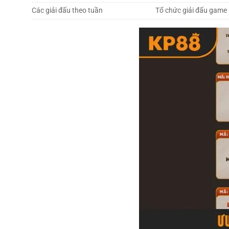
Các giải đấu theo tuần
Tổ chức giải đấu game b